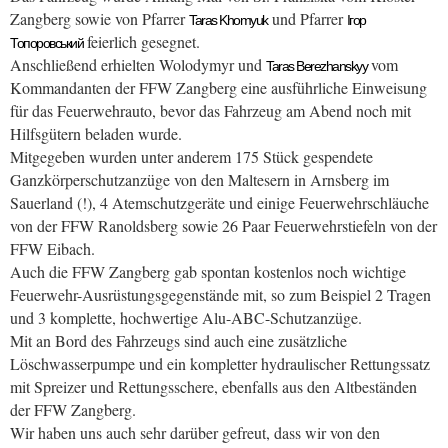
Zangberg sowie von Pfarrer
und Pfarrer
Taras Khomyuk
Ігор
feierlich gesegnet.
Топоровський
Anschließend erhielten Wolodymyr und
vom
Taras Berezhanskyy
Kommandanten der FFW Zangberg eine ausführliche Einweisung
für das Feuerwehrauto, bevor das Fahrzeug am Abend noch mit
Hilfsgütern beladen wurde.
Mitgegeben wurden unter anderem 175 Stück gespendete
Ganzkörperschutzanzüge von den Maltesern in Arnsberg im
Sauerland (!), 4 Atemschutzgeräte und einige Feuerwehrschläuche
von der FFW Ranoldsberg sowie 26 Paar Feuerwehrstiefeln von der
FFW Eibach.
Auch die FFW Zangberg gab spontan kostenlos noch wichtige
Feuerwehr-Ausrüstungsgegenstände mit, so zum Beispiel 2 Tragen
und 3 komplette, hochwertige Alu-ABC-Schutzanzüge.
Mit an Bord des Fahrzeugs sind auch eine zusätzliche
Löschwasserpumpe und ein kompletter hydraulischer Rettungssatz
mit Spreizer und Rettungsschere, ebenfalls aus den Altbeständen
der FFW Zangberg.
Wir haben uns auch sehr darüber gefreut, dass wir von den