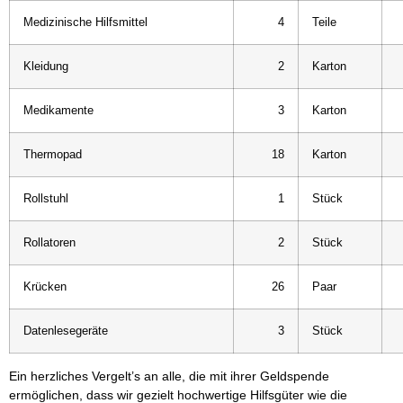
Medizinische Hilfsmittel
4
Teile
 
Kleidung
2
Karton
 
Medikamente
3
Karton
 
Thermopad
18
Karton
 
Rollstuhl
1
Stück
 
Rollatoren
2
Stück
 
Krücken
26
Paar
 
Datenlesegeräte
3
Stück
 
Ein herzliches Vergelt’s an alle, die mit ihrer Geldspende 
ermöglichen, dass wir gezielt hochwertige Hilfsgüter wie die 