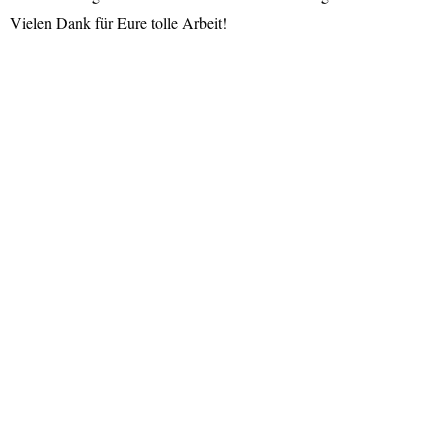
Vielen Dank für Eure tolle Arbeit!
Zusammen für die Ukraine – Разом за Україну!
Impressum