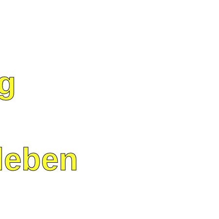
g
leben